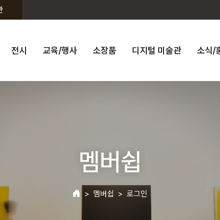
관
전시
교육/행사
소장품
디지털 미술관
소식/
멤버쉽
멤버쉽
로그인