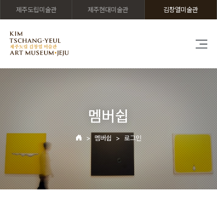
제주도립미술관
제주현대미술관
김창열미술관
멤버쉽
멤버쉽
로그인