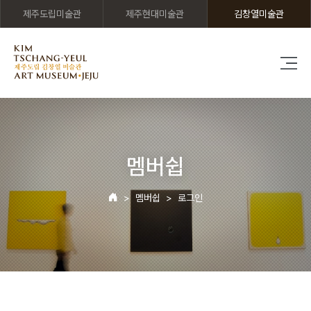
제주도립미술관
제주현대미술관
김창열미술관
멤버쉽
멤버쉽
로그인