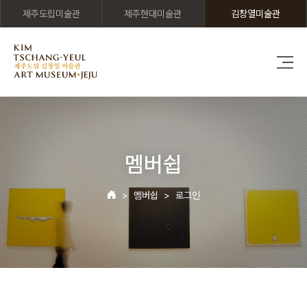
제주도립미술관
제주현대미술관
김창열미술관
멤버쉽
멤버쉽
로그인